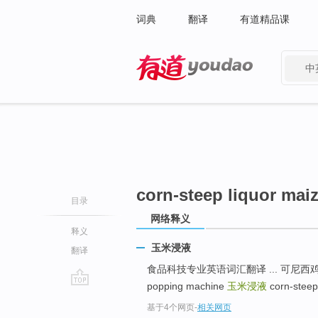
词典
翻译
有道精品课
中
有道 - 网易旗下搜索
corn-steep liquor maiz
目录
网络释义
释义
玉米浸液
翻译
食品科技专业英语词汇翻译 ... 可尼西鸡 Corn
popping machine
玉米浸液
corn-steep 
go
基于4个网页
-
相关网页
top