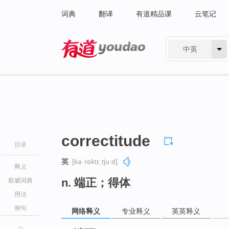
词典
翻译
有道精品课
云笔记
中英
有道 - 网易旗下搜索
correctitude
目录
英
[kəˈrektɪˌtjuːd]
释义
n. 端正；得体
权威词典
用法
例句
网络释义
专业释义
英英释义