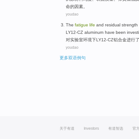
命
的
因素
。
youdao
The
fatigue
life
and
residual
strength
LY12-CZ
aluminum
have been
invest
对
实验室
环境下LY12-CZ
铝合金
进行
youdao
更多双语例句
关于有道
Investors
有道智选
官