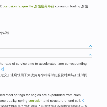
裂纹
corrosion fatigue life
腐蚀疲劳寿命
corrosion fouling 腐蚀
命试验
the
ratio
of
service
time
to accelerated
time
corresponding
.
，
定义
加速
腐蚀
因子
为疲劳寿命相等
时
的
服役
时间
与加速时间
iled
steel
springs
for
bogies
are
expounded
from
such
face
quality
,
spring
corrosion
and
structure
of
end
coil
.
及
端
圈
结构
等
几个方面
阐述了
影响
转向架钢制
螺旋
弹簧
疲劳
寿