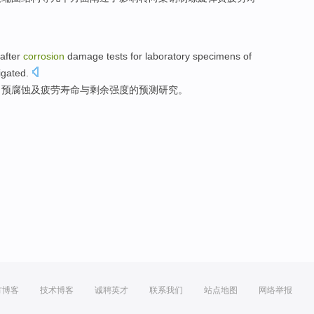
after
corrosion
damage tests for
laboratory
specimens of
igated
.
了
预腐蚀
及
疲劳
寿命
与
剩余
强度
的预测
研究
。
方博客
技术博客
诚聘英才
联系我们
站点地图
网络举报