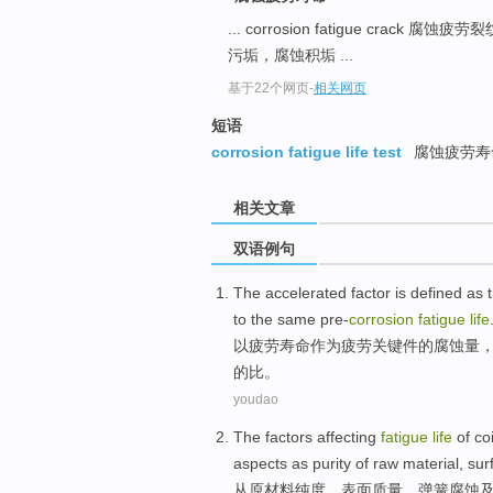
... corrosion fatigue crack 腐蚀疲劳
污垢，腐蚀积垢 ...
基于22个网页
-
相关网页
短语
corrosion fatigue life test
腐蚀疲劳寿
相关文章
双语例句
The
accelerated
factor
is
defined
as
to the same
pre-
corrosion
fatigue
life
以
疲劳
寿命
作为
疲劳
关键件
的
腐蚀量
的
比
。
youdao
The
factors
affecting
fatigue
life
of
co
aspects
as
purity
of
raw material
,
sur
从
原材料
纯度
、
表面
质量
、
弹簧
腐蚀