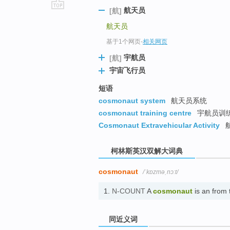
航天员
[航]
go
航天员
top
基于1个网页
-
相关网页
宇航员
[航]
宇宙飞行员
短语
cosmonaut system
航天员系统
cosmonaut training centre
宇航员训
Cosmonaut Extravehicular Activity
柯林斯英汉双解大词典
cosmonaut
/ˈkɒzməˌnɔːt/
1.
N-COUNT
A
cosmonaut
is an fro
同近义词