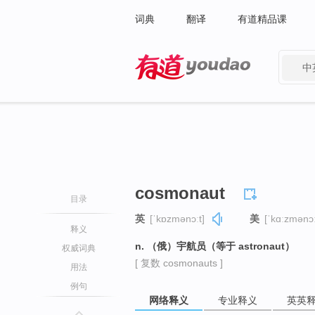
词典
翻译
有道精品课
中
有道 - 网易旗下搜索
cosmonaut
目录
英
[ˈkɒzmənɔːt]
美
[ˈkɑːzmənɔː
释义
n. （俄）宇航员（等于 astronaut）
权威词典
[ 复数 cosmonauts ]
用法
例句
网络释义
专业释义
英英