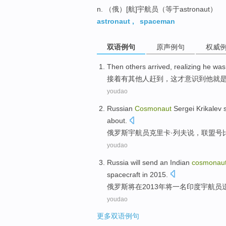
n. （俄）[航]宇航员（等于astronaut）
astronaut
,
spaceman
双语例句
原声例句
权威
Then
others
arrived
,
realizing
he
was
接着
有
其他人
赶到
，
这
才
意识到
他
就
youdao
Russian
Cosmonaut
Sergei Krikalev
about.
俄罗斯
宇航员
克里卡·
列夫
说
，
联盟号
youdao
Russia
will
send
an
Indian
cosmonau
spacecraft
in
2015.
俄罗斯
将
在
2013年将
一
名
印度
宇航员
youdao
更多双语例句