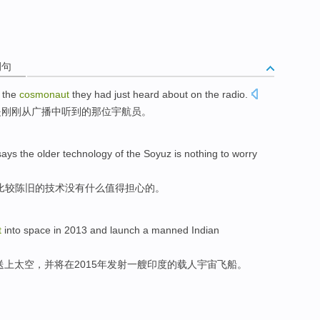
例句
the
cosmonaut
they
had just
heard about
on
the
radio
.
是
刚刚
从
广播
中
听到
的那位宇航员。
says
the
older
technology
of
the
Soyuz
is nothing
to worry
比较陈旧
的
技术
没有
什么值得担心的。
t
into space
in
2013
and
launch
a
manned
Indian
送上
太空
，
并
将在2015年
发射
一
艘印度的
载人宇宙飞船
。