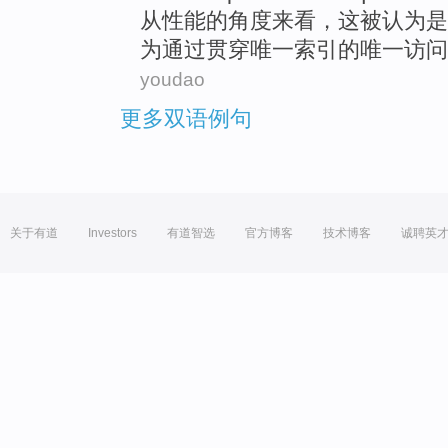
从
性能
的
角度来看
，
这
被
认为是
为
通过
贯穿
唯一
索引的唯一
访问
youdao
更多双语例句
关于有道
Investors
有道智选
官方博客
技术博客
诚聘英