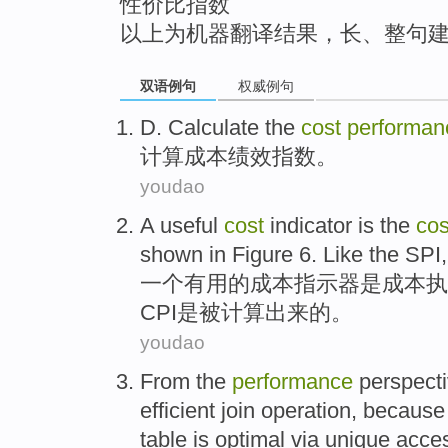
性价比指数
以上为机器翻译结果，长、整句
双语例句
权威例句
D. Calculate the
cost
performan
计算
成本
绩效
指数
。
youdao
A
useful
cost
indicator
is
the
co
shown
in
Figure
6
. Like the SPI
一个
有用的
成本
指示器
是
成本
执
CPI是被
计算出来
的。
youdao
From
the
performance
perspect
efficient
join
operation
,
because
table
is
optimal
via
unique
acce