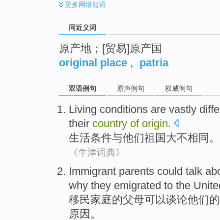
更多
网络短语
同近义词
原产地；[贸易]原产国
original place
,
patria
双语例句
原声例句
权威例句
Living
conditions
are
vastly
diff
their
country
of
origin
.
生活
条件
与
他们
祖国大
不相同
。
《牛津词典》
Immigrant
parents
could
talk ab
why
they
emigrated
to
the Unite
移民
家庭的
父母
可以
谈论
他们
的
原因
。