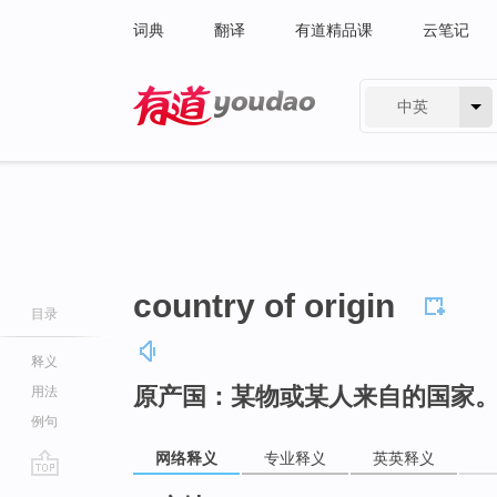
词典
翻译
有道精品课
云笔记
中英
有道 - 网易旗下搜索
country of origin
目录
释义
原产国：某物或某人来自的国家
用法
例句
网络释义
专业释义
英英释义
go