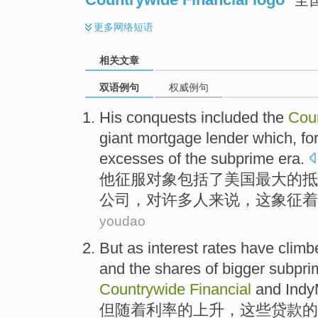
更多
网络短语
相关文章
双语例句
权威例句
His
conquests
included
the
Cou
giant
mortgage
lender
which
, fo
excesses
of the
subprime
era
.
他
征服
对象
包括
了美国最大的
抵
公司，对
许多人
来说，
这
象征
着
youdao
But
as
interest rates
have climb
and
the
shares
of
bigger
subpri
Countrywide
Financial
and
Ind
但
随着
利率
的
上升
，
这些
贷款
的