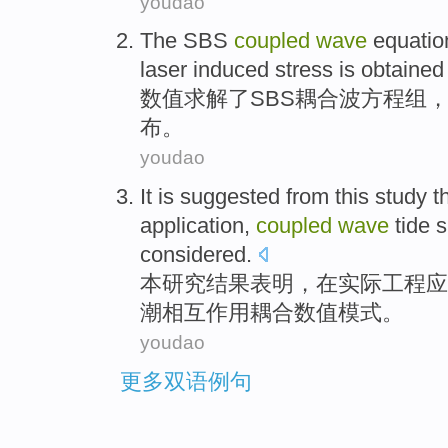
youdao
The
SBS
coupled
wave
equatio
laser
induced
stress
is
obtained
数值
求解
了
SBS
耦合
波
方程组
布。
youdao
It is
suggested
from
this
study
t
application
,
coupled
wave
tide
s
considered.
本
研究
结果表明
，
在
实际
工程
应
潮
相互作用
耦合
数值模式。
youdao
更多双语例句