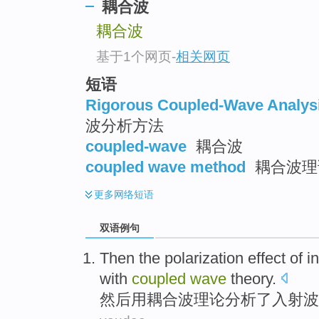
耦合波
耦合波
基于1个网页
-
相关网页
短语
Rigorous Coupled-Wave Analys
波分析方法
coupled-wave
耦合波
coupled wave method
耦合波理
更多
网络短语
双语例句
Then
the
polarization
effect
of
i
with
coupled
wave
theory.
然后
用
耦合
波
理论分析
了
入射
波