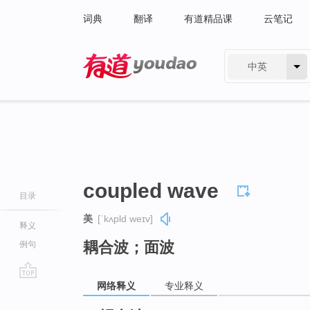
词典
翻译
有道精品课
云笔记
中英
有道 - 网易旗下搜索
coupled wave
目录
美
[ˈkʌpld weɪv]
释义
耦合波；面波
例句
网络释义
专业释义
go
top