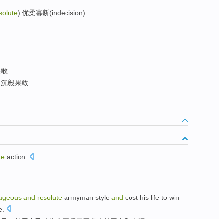
solute
) 优柔寡断(indecision) ...
果敢
沉毅果敢
te
action
.
ageous
and
resolute
armyman
style
and
cost
his
life
to
win
e
.