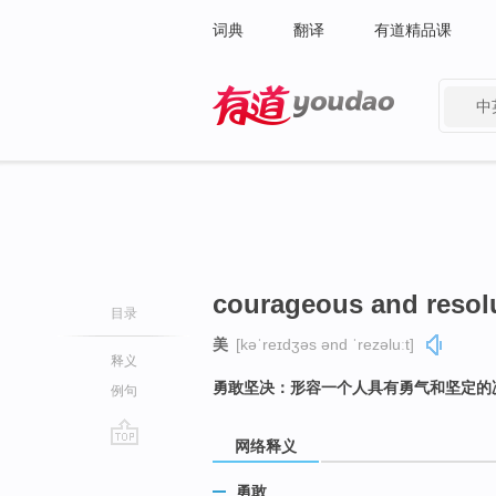
词典
翻译
有道精品课
中
有道 - 网易旗下搜索
courageous and resol
目录
美
[kəˈreɪdʒəs ənd ˈrezəluːt]
释义
勇敢坚决：形容一个人具有勇气和坚定的
例句
网络释义
go
top
勇敢