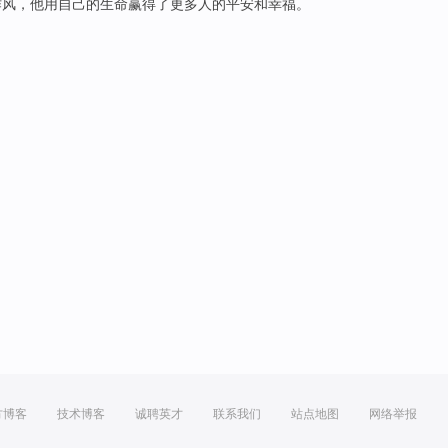
作风
，他用自己的
生命
赢得
了
更多人的
平安
和
幸福
。
方博客
技术博客
诚聘英才
联系我们
站点地图
网络举报