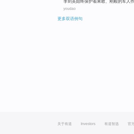
李剑英
始终保护着
果敢
、
刚毅
的
军人
youdao
更多双语例句
关于有道
Investors
有道智选
官