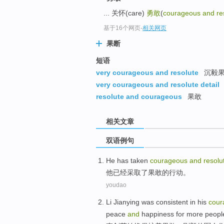
... 关怀(care)
勇敢
(
courageous and re
基于16个网页
-
相关网页
果断
短语
very courageous and resolute
沉毅
very courageous and resolute detail
resolute and courageous
果敢
相关文章
双语例句
He
has
taken
courageous
and
resolu
他
已经
采取了
果敢
的
行动
。
youdao
Li Jianying was consistent
in
his
cour
peace
and
happiness
for
more
peopl