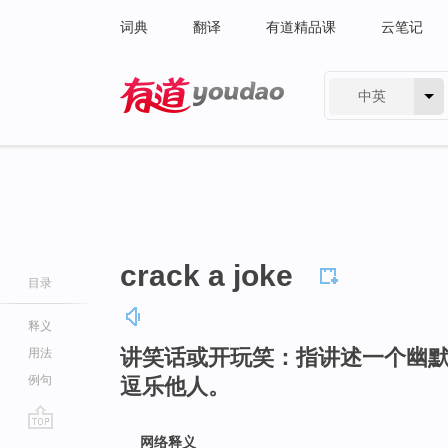
词典
翻译
有道精品课
云笔记
中英
有道 - 网易旗下搜索
crack a joke
目录
释义
讲笑话或开玩笑：指讲述一个幽
用法
例句
逗乐他人。
go
网络释义