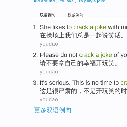
kid around
,
to joke
,
to play a joke
双语例句
权威例句
She likes
to
crack
a
joke
with
me
在
操场上我们总是
一起
说笑话
。
youdao
Please
do not
crack
a
joke
of
yo
请
不要
拿
自己
的
幸福
开玩笑
。
youdao
It
's
serious
.
This is no
time
to
c
这
是
很严肃的
，
不是
开玩笑
的
时
youdao
更多双语例句