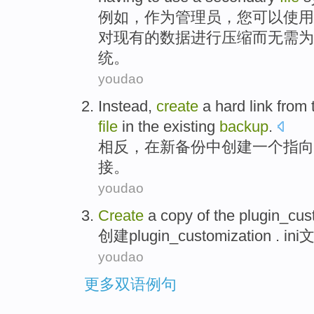
例如
，
作为
管理员
，
您
可以
使用
对
现有
的
数据
进行压缩
而
无需
为
统
。
youdao
Instead
,
create
a
hard
link
from
file
in
the existing
backup
.
相反
，
在
新
备份
中
创建
一个
指向
接
。
youdao
Create
a
copy
of
the plugin_cus
创建
plugin_customization . ini
youdao
更多双语例句