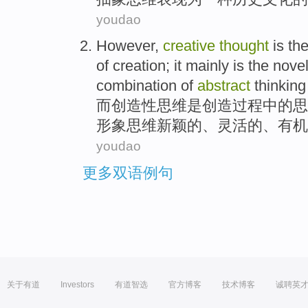
youdao
However
,
creative
thought
is
th
of
creation
;
it
mainly
is
the
nove
combination
of
abstract
thinkin
而
创造性
思维
是
创造
过程
中的
思
形象
思维
新颖
的
、
灵活
的
、
有机
youdao
更多双语例句
关于有道
Investors
有道智选
官方博客
技术博客
诚聘英