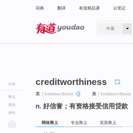
词典
翻译
有道精品课
云笔记
中英
有道 - 网易旗下搜索
creditworthiness
目录
英
[ˈkredɪtwɜːðinəs]
美
[ˈkredɪtwɜːrðinəs]
释义
n. 好信誉；有资格接受信用贷款
用法
例句
网络释义
专业释义
英英释义
go