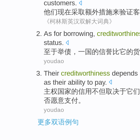
customers
.
他们
现在
采取
额外
措施
来
验证
客
《柯林斯英汉双解大词典》
As for
borrowing
,
creditworthine
status
.
至于
举债
，一国的
信誉
比
它的
货
youdao
Their
creditworthiness
depends
as
their
ability to
pay
.
主权
国家的信用不但
取决于
它们
否愿意
支付。
youdao
更多双语例句