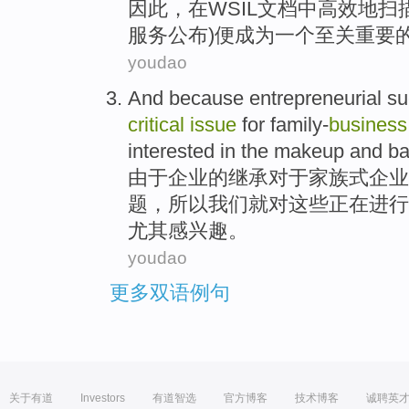
因此
，
在
WSIL
文档
中
高效地
扫
服务
公布
)便
成为
一个
至关重要
youdao
And because
entrepreneurial
su
critical
issue
for
family-
business
interested
in the
makeup
and
ba
由于
企业
的
继承
对于
家族式
企业
题
，所以
我们
就
对这些正在进行
尤其
感
兴趣。
youdao
更多双语例句
关于有道
Investors
有道智选
官方博客
技术博客
诚聘英