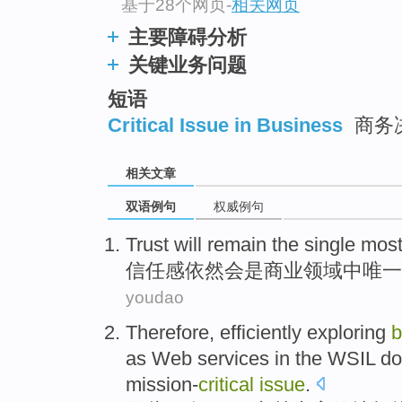
基于28个网页
-
相关网页
主要障碍分析
关键业务问题
短语
Critical Issue in Business
商务
相关文章
双语例句
权威例句
Trust
will
remain
the single
mos
信任感
依然
会
是
商业领域
中
唯一
youdao
Therefore
,
efficiently
exploring
b
as
Web
services
in
the
WSIL
do
mission-
critical
issue
.