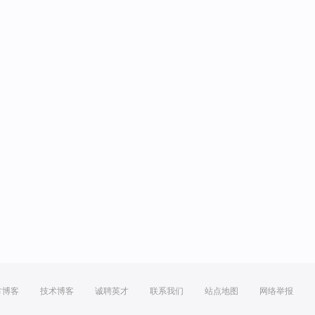
方博客
技术博客
诚聘英才
联系我们
站点地图
网络举报