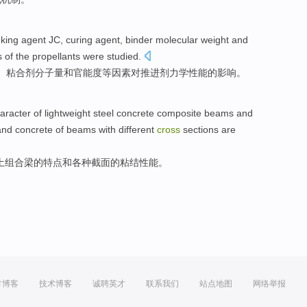
nking
agent
JC
,
curing agent
,
binder
molecular weight
and
s
of
the
propellants were
studied.
、
粘合剂
分子量
和
官能
度等因素对
推进剂
力学
性能
的
影响。
aracter
of
lightweight
steel
concrete
composite
beams
and
 and concrete of beams
with
different
cross
sections
are
土
组合梁
的
特点
和各种
截面
的
粘结
性能。
方博客
技术博客
诚聘英才
联系我们
站点地图
网络举报