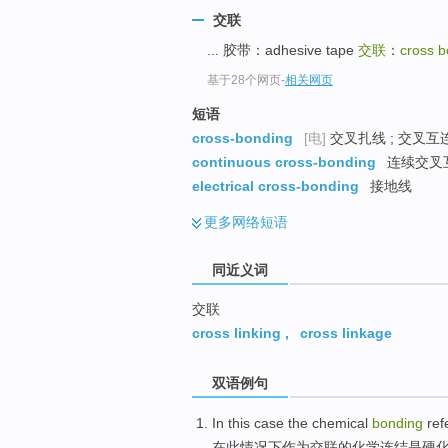
top
交联
... 胶带：adhesive tape
交联
：
cross b
基于28个网页
-
相关网页
短语
cross-bonding
[电]
交叉扎线 ; 交叉互
continuous cross-bonding
连续交叉
electrical cross-bonding
接地线
更多
网络短语
同近义词
交联
cross linking
,
cross linkage
双语例句
In
this
case
the
chemical
bonding
ref
在
此
情况下
作为
交
联
的
化学
连结
是
硬