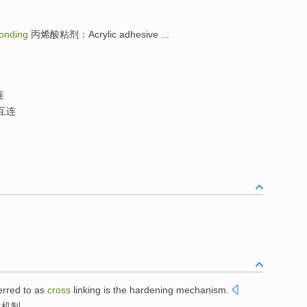
onding
丙烯酸粘剂：Acrylic adhesive ...
连
互连
erred to
as
cross
linking
is
the
hardening
mechanism
.
化
机制
。