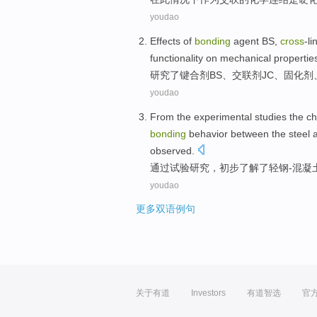
youdao
Effects
of
bonding
agent
BS
,
cross
-li
functionality
on
mechanical
propertie
研究
了
键
合剂
BS
、
交联
剂
JC
、
固化剂
youdao
From the
experimental
studies
the
ch
bonding
behavior between the steel
observed.
通过
试验
研究
，初步了解了
轻
钢-
混凝
youdao
更多双语例句
关于有道
Investors
有道智选
官