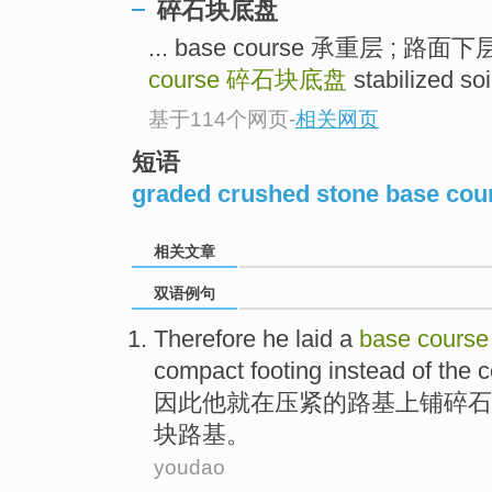
碎石块底盘
... base course 承重层 ; 路面
course
碎石块底盘
stabilized s
基于114个网页
-
相关网页
短语
graded crushed stone base cou
相关文章
双语例句
Therefore
he
laid a
base
course
compact
footing
instead
of the c
因此
他
就
在
压
紧
的
路基上铺碎石
块
路基
。
youdao