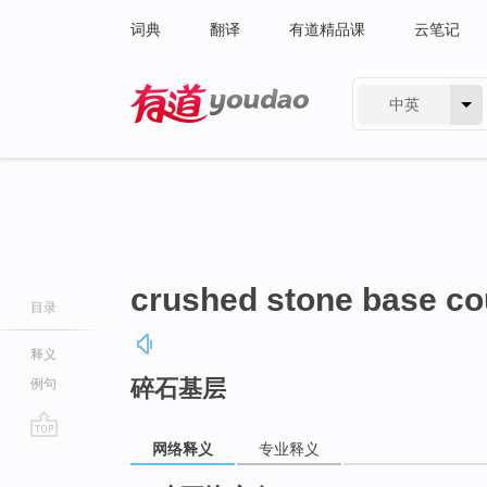
词典
翻译
有道精品课
云笔记
中英
有道 - 网易旗下搜索
crushed stone base co
目录
释义
碎石基层
例句
网络释义
专业释义
go
top