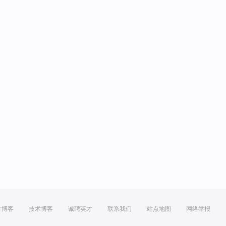
方博客
技术博客
诚聘英才
联系我们
站点地图
网络举报