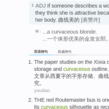
ADJ
If someone describes a 
1.
they think she is attractive bec
her body. 曲线美的
[表赞许]
...a curvaceous blonde.
例：
...一个体形优美的金发女郎
双语例句
权威例句
The paper
studies
on
the
Xixia
storage
and
curvaceous
outline
.
文章
从
西夏
字
的
字形
存储
、
曲线
究
。
youdao
THE red Routemaster
bus
is
on
its
curvaceous
silhouette
as
rec