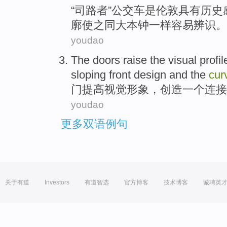
“司路者”
公交车
是
伦敦
具有历史
廓
使之
同大本钟
一样
容易辨识。
youdao
The doors
raise
the
visual
profil
sloping
front
design
and
the
cur
门
提高
视觉
形象
，
创造
一个
连接
youdao
更多双语例句
关于有道
Investors
有道智选
官方博客
技术博客
诚聘英