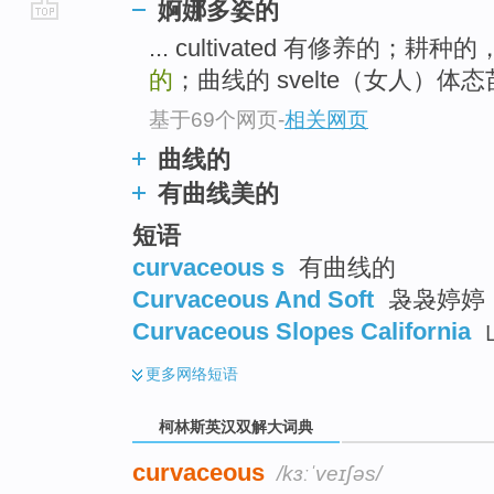
婀娜多姿的
go
... cultivated 有修养的；耕
top
的
；曲线的 svelte（女人）体态苗
基于69个网页
-
相关网页
曲线的
有曲线美的
短语
curvaceous s
有曲线的
Curvaceous And Soft
袅袅婷婷
Curvaceous Slopes California
更多
网络短语
柯林斯英汉双解大词典
curvaceous
/kɜːˈveɪʃəs/