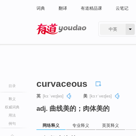
词典
翻译
有道精品课
云笔记
中英
有道 - 网易旗下搜索
curvaceous
目录
英
[kɜːˈveɪʃəs]
美
[kɜːrˈveɪʃəs]
释义
adj. 曲线美的；肉体美的
权威词典
用法
例句
网络释义
专业释义
英英释义