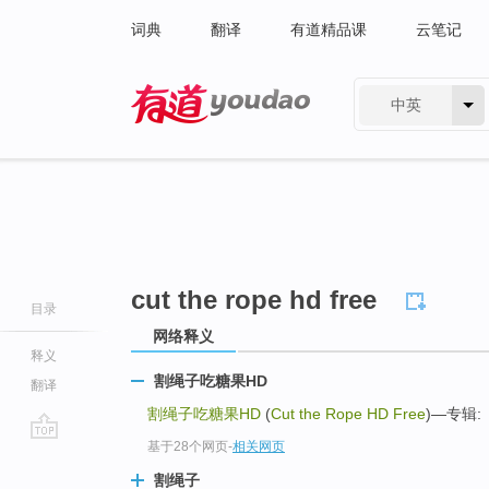
词典
翻译
有道精品课
云笔记
中英
有道 - 网易旗下搜索
cut the rope hd free
目录
网络释义
释义
割绳子吃糖果HD
翻译
割绳子吃糖果HD
(
Cut the Rope HD Free
)—专辑:
基于28个网页
-
相关网页
go
top
割绳子