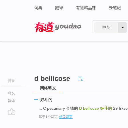
词典
翻译
有道精品课
云笔记
中英
有道 - 网易旗下搜索
d bellicose
目录
网络释义
释义
好斗的
翻译
... C pecuniary 金钱的
D bellicose
好斗的
29 Irks
基于1个网页
-
相关网页
go
top