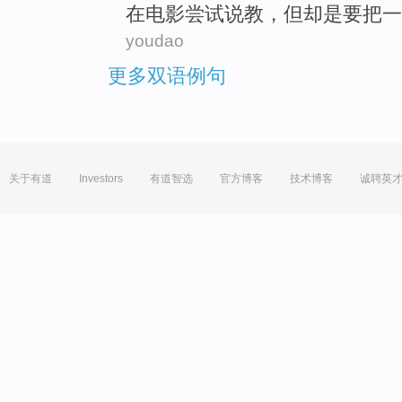
在电影
尝试
说教，
但
却是
要把
一
youdao
更多双语例句
关于有道
Investors
有道智选
官方博客
技术博客
诚聘英