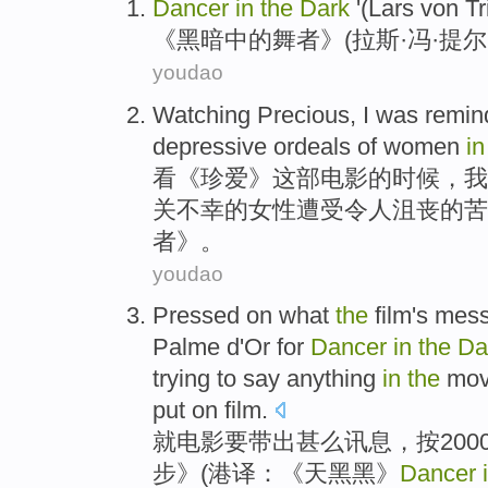
Dancer
in
the
Dark
'(
Lars
von Tri
《
黑暗
中的
舞者
》(
拉斯
·冯·提尔
youdao
Watching
Precious
,
I
was
remin
depressive ordeals
of
women
in
看《
珍爱
》这部
电影
的
时候，
我
关
不幸的
女性
遭受令人沮丧的
苦
者
》。
youdao
Pressed on
what
the
film
's
mess
Palme
d'Or for
Dancer
in
the
Da
trying to
say
anything
in
the
mov
put
on
film
.
就
电影
要带出甚么
讯息
，按200
步》(港译：《天黑黑》
Dancer