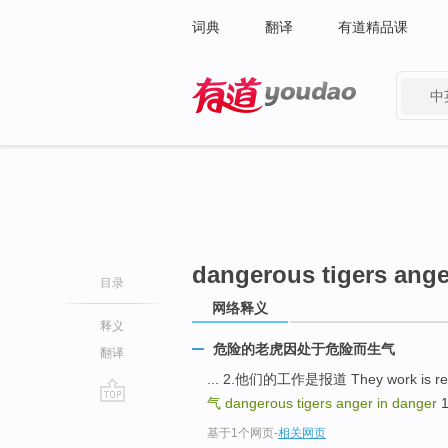
词典
翻译
有道精品课
中
有道 - 网易旗下搜索
dangerous tigers ange
目录
网络释义
释义
危险的老虎因处于危险而生气
翻译
... 2.他们的工作是报道 They work is report
气
dangerous tigers anger in danger
1
go
基于1个网页
-
相关网页
top