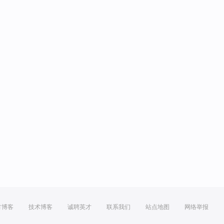
方博客
技术博客
诚聘英才
联系我们
站点地图
网络举报