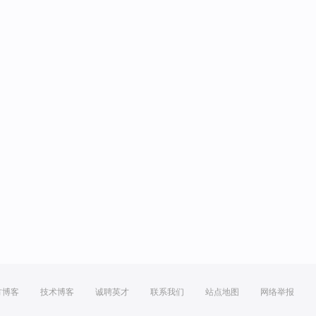
方博客
技术博客
诚聘英才
联系我们
站点地图
网络举报