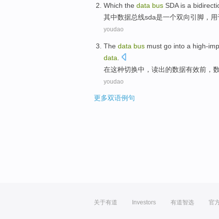
Which the
data
bus
SDA
is
a
bidirecti
其中
数据
总线
sda
是
一个
双向
引脚
，
用
youdao
The
data
bus
must
go into a
high-im
data
.
在这种切换中，读出
的
数据
有效
前
，
youdao
更多双语例句
关于有道
Investors
有道智选
官