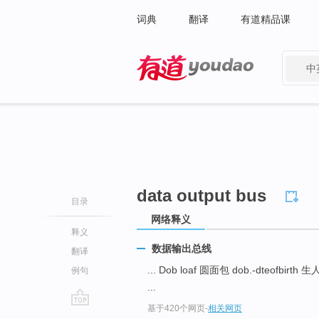
词典
翻译
有道精品课
中
有道 - 网易旗下搜索
data output bus
目录
网络释义
释义
数据输出总线
翻译
... Dob loaf 圆面包 dob.-dteofbirt
例句
...
基于420个网页
-
相关网页
go