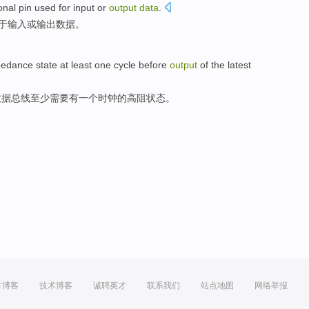
onal
pin
used for
input
or
output
data
.
于
输入
或
输出
数据。
pedance
state
at least
one
cycle
before
output
of the
latest
数据
总线
至少
需要
有一个
时钟的高
阻
状态
。
方博客
技术博客
诚聘英才
联系我们
站点地图
网络举报