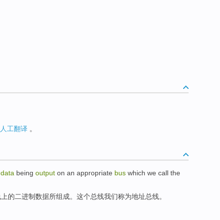
人工翻译
。
data
being
output
on
an appropriate
bus
which
we
call
the
线
上的
二进制
数据
所组成。
这个
总线
我们
称为
地址总线。