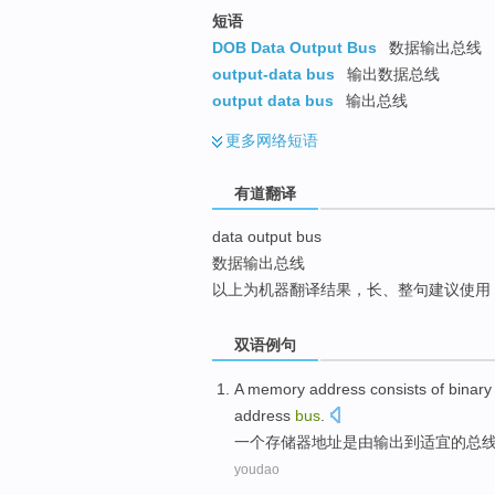
top
短语
DOB Data Output Bus
数据输出总线
output-data bus
输出数据总线
output data bus
输出总线
更多
网络短语
有道翻译
data output bus
数据输出总线
以上为机器翻译结果，长、整句建议使用
双语例句
A
memory
address
consists
of
binary
address
bus
.
一个
存储器
地址
是
由
输出
到
适宜
的
总
youdao