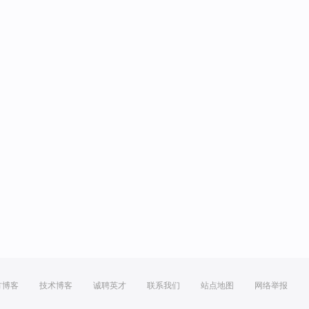
方博客
技术博客
诚聘英才
联系我们
站点地图
网络举报