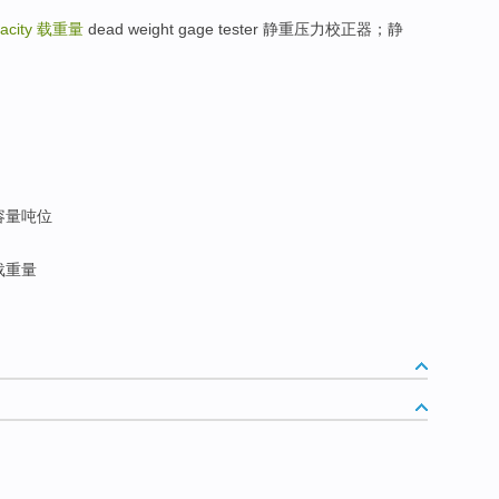
acity
载重量
dead weight gage tester 静重压力校正器；静
容量吨位
载重量