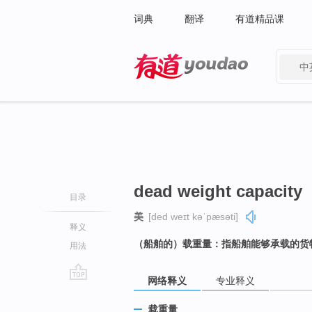
词典
翻译
有道精品课
中
有道 - 网易旗下搜索
dead weight capacity
目录
美
[ded weɪt kəˈpæsəti]
释义
（船舶的）载重量：指船舶能够承载的货
用法
网络释义
专业释义
go
top
载重量