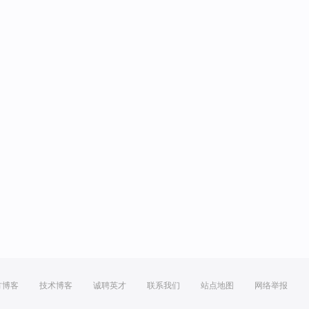
方博客
技术博客
诚聘英才
联系我们
站点地图
网络举报