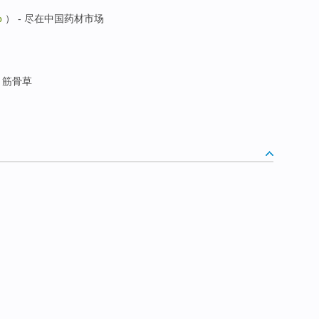
b
） - 尽在中国药材市场
筋骨草