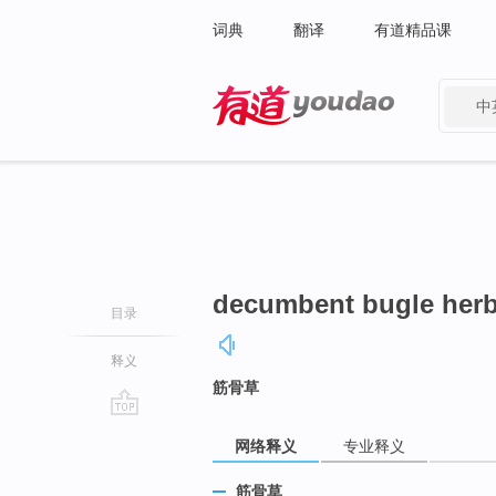
词典
翻译
有道精品课
中
有道 - 网易旗下搜索
decumbent bugle her
目录
释义
筋骨草
go
网络释义
专业释义
top
筋骨草