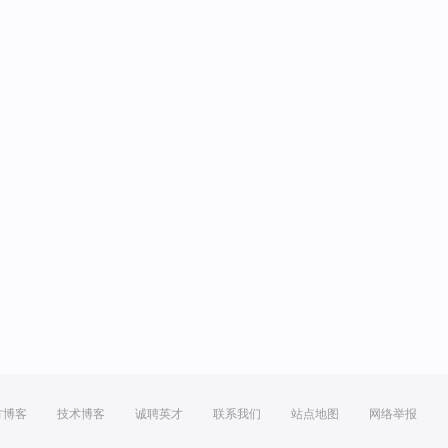
方博客
技术博客
诚聘英才
联系我们
站点地图
网络举报