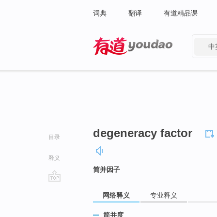
词典
翻译
有道精品课
中
有道 - 网易旗下搜索
degeneracy factor
目录
释义
简并因子
go
网络释义
专业释义
top
简并度