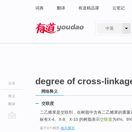
词典
翻译
有道精品课
云笔记
中英
有道 - 网易旗下搜索
degree of cross-linkag
目录
网络释义
释义
交联度
翻译
二乙烯苯是交联剂，在树脂中含有二乙烯苯的重量
标有X-4、X-8、X-10 的树脂表示
交联度
为4%、8
go
基于4个网页
-
相关网页
top