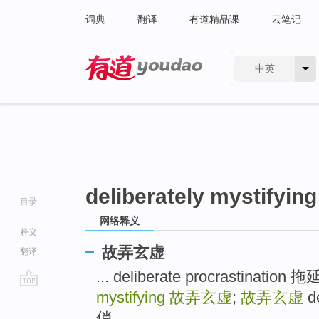
词典
翻译
有道精品课
云笔记
中英
有道 - 网易旗下搜索
deliberately mystifying
目录
网络释义
释义
故弄玄虚
翻译
... deliberate procrastinat
mystifying
故弄玄虚
;
故弄玄虚
de
go
top
俏 ...