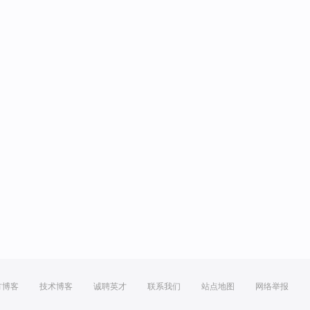
方博客
技术博客
诚聘英才
联系我们
站点地图
网络举报