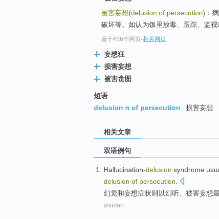
被害妄想
(
delusion of persecution
)：
破坏等。如认为饭里放毒、跟踪、监视
基于456个网页
-
相关网页
妄想狂
损害妄想
被害贪图
短语
delusion n of persecution
损害妄想
相关文章
双语例句
Hallucination-
delusion
syndrome usua
delusion
of
persecution
.
幻觉
和妄想症状则
以
幻听
、被害妄想
youdao