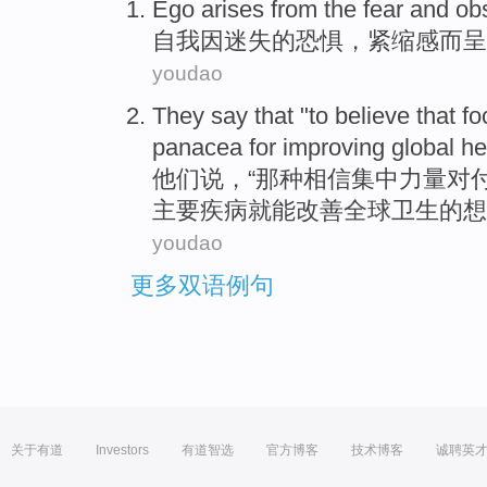
Ego
arises from
the
fear
and obs
自我
因迷失
的
恐惧
，紧缩感而
呈
youdao
They
say
that "to
believe that
fo
panacea
for
improving
global
he
他们
说
，“那种
相信
集中
力量对
主要疾病就能
改善
全球
卫生
的想
youdao
更多双语例句
关于有道
Investors
有道智选
官方博客
技术博客
诚聘英