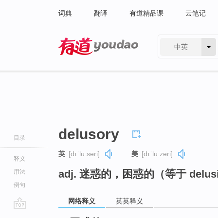
词典
翻译
有道精品课
云笔记
中英
有道 - 网易旗下搜索
delusory
目录
英
[dɪˈluːsəri]
美
[dɪˈluːzəri]
释义
adj. 迷惑的，困惑的（等于 delus
用法
例句
网络释义
英英释义
go