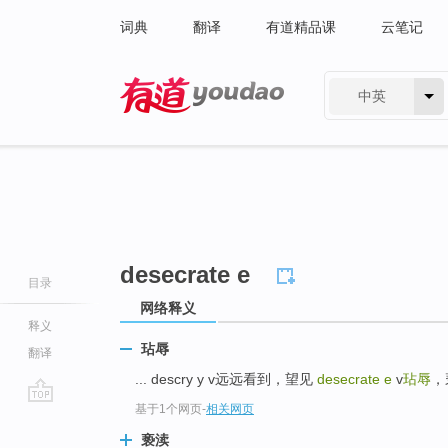
词典
翻译
有道精品课
云笔记
中英
有道 - 网易旗下搜索
desecrate e
目录
网络释义
释义
玷辱
翻译
... descry y v远远看到，望见
desecrate e
v
玷辱
，亵
基于1个网页
-
相关网页
go
top
亵渎