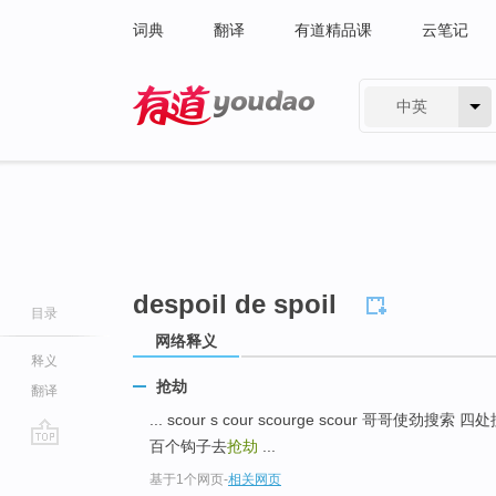
词典
翻译
有道精品课
云笔记
中英
有道 - 网易旗下搜索
despoil de spoil
目录
网络释义
释义
抢劫
翻译
... scour s cour scourge scour 哥哥使劲搜索 
百个钩子去
抢劫
...
go
基于1个网页
-
相关网页
top