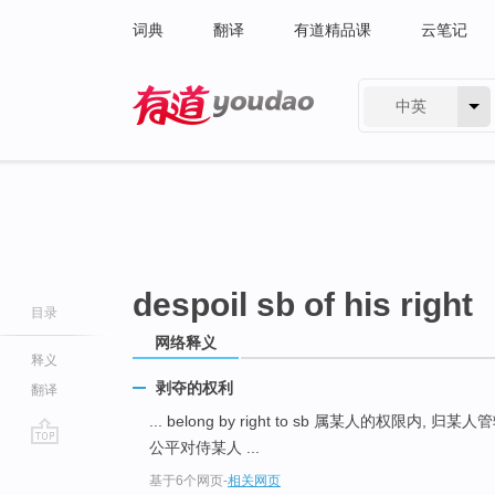
词典
翻译
有道精品课
云笔记
中英
有道 - 网易旗下搜索
despoil sb of his right
目录
网络释义
释义
剥夺的权利
翻译
... belong by right to sb 属某人的权限内, 归某人
公平对侍某人 ...
go
基于6个网页
-
相关网页
top