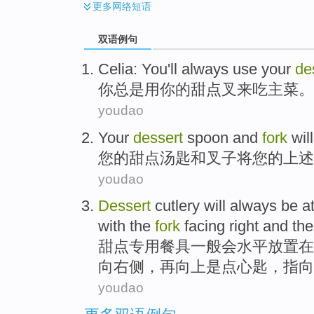
更多
网络短语
双语例句
Celia:
You
'll
always
use
your
de
你
总是
用
你
的
甜点
叉
来
吃
主菜
。
youdao
Your
dessert
spoon
and
fork
wil
您
的
甜点
汤匙
和
叉子
将
您的
上述
youdao
Dessert
cutlery
will always
be
a
with the
fork
facing
right
and th
甜点
专用
餐具
一般会水平
放置
在
向
右侧
，再向上
是
点心
匙
，指向
youdao