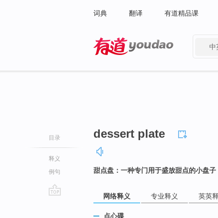
词典
翻译
有道精品课
中
有道 - 网易旗下搜索
dessert plate
目录
释义
甜点盘：一种专门用于盛放甜点的小盘子
例句
网络释义
专业释义
英英
go
top
点心碟