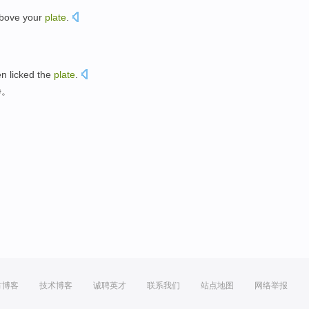
bove
your
plate
.
。
en
licked the
plate
.
净。
方博客
技术博客
诚聘英才
联系我们
站点地图
网络举报