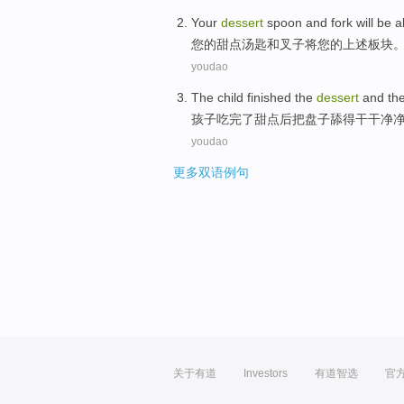
Your
dessert
spoon
and
fork
will be
a
您
的
甜点
汤匙
和
叉子
将
您的
上述
板块
youdao
The
child
finished the
dessert
and th
孩子
吃
完了
甜点
后
把
盘子舔得干干净
youdao
更多双语例句
关于有道
Investors
有道智选
官