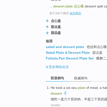
...
dessert plate
点心碟
dessert spli
基于306个网页
-
相关网页
点心盘
甜点盘
甜品盘
短语
salad and dessert plate
色拉和点心碟
Salad Plate & Dessert Plate
甜点盘
Felicita Pair Dessert Plate Set
蝶舞二
更多
网络短语
双语例句
权威例句
He
took
a
six-sou
plate
of
meat
, a ha
dessert
.
他
吃
一
盘六个
苏
的
肉
，半盘
三
个
苏
的
youdao