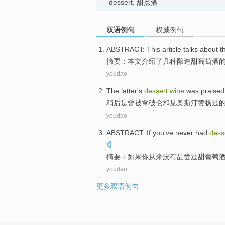
dessert. 甜点酒
双语例句
权威例句
ABSTRACT
:
This article
talks about
t
摘要
：
本文
介绍
了
几种酿造甜
葡萄酒
youdao
The
latter
's
dessert
wine
was
praised
稍后
是
曾
被
拿破仑
和
见奥斯汀赞扬过
youdao
ABSTRACT
:
If
you
've never
had
dess
摘要
：
如果
你
从来
没有品尝
过
甜
葡萄
youdao
更多双语例句