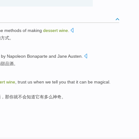
he
methods
of
making
dessert
wine
.
的
方式
。
 by
Napoleon Bonaparte
and
Jane Austen
.
的
甜品
酒
。
ert
wine
, trust us
when we
tell
you
that
it
can
be
magical
.
酒
，
那
你
就
不会知道
它
有
多么神奇。