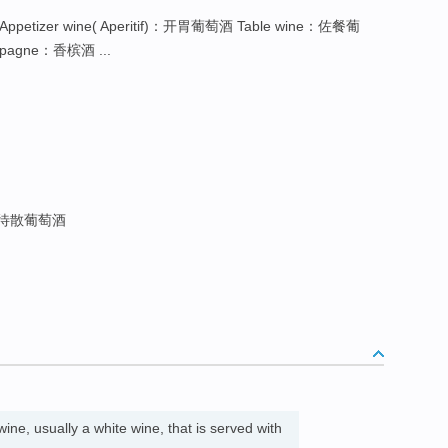
ppetizer wine( Aperitif)：开胃葡萄酒 Table wine：佐餐葡
pagne：香槟酒 ...
甜待散葡萄酒
ine, usually a white wine, that is served with