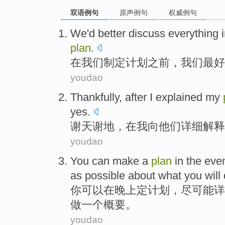
双语例句
原声例句
权威例句
We
'd better
discuss
everything
plan
.
在
我们
制定
计划
之前
，我们
最好
youdao
Thankfully
,
after
I
explained
my
yes
.
谢天谢地
，
在
我
向
他们
详细
解释
youdao
You
can
make a
plan
in
the
eve
as possible about
what
you
will
你
可以
在
晚上
定
计划
，
尽可能
详
做一个概要。
youdao