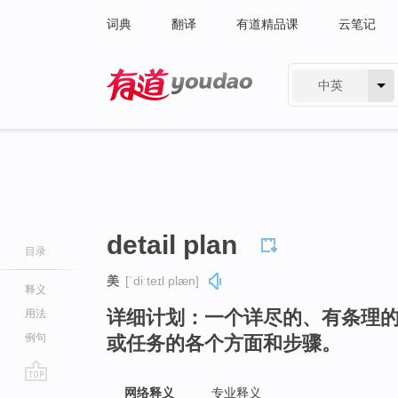
词典
翻译
有道精品课
云笔记
中英
有道 - 网易旗下搜索
detail plan
目录
美
[ˈdiːteɪl plæn]
释义
详细计划：一个详尽的、有条理
用法
例句
或任务的各个方面和步骤。
go
网络释义
专业释义