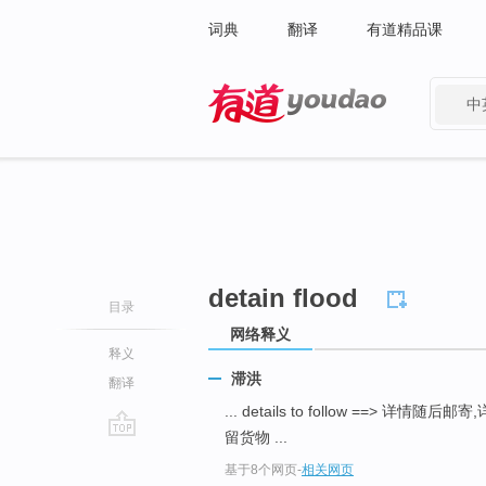
词典
翻译
有道精品课
中
有道 - 网易旗下搜索
detain flood
目录
网络释义
释义
滞洪
翻译
... details to follow ==> 详情随
留货物 ...
go
基于8个网页
-
相关网页
top