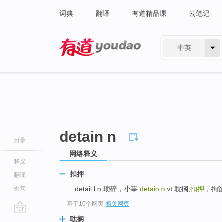
词典
翻译
有道精品课
云笔记
中英
有道 - 网易旗下搜索
detain n
目录
网络释义
释义
扣押
翻译
例句
... detail l n.琐碎，小事
detain n
vt.耽搁;
扣押
，拘留 
基于10个网页
-
相关网页
go
耽搁