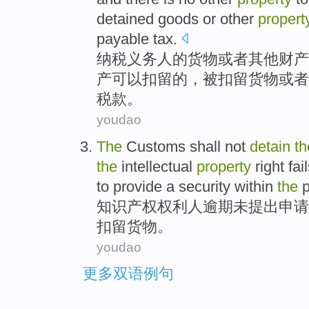
detained
goods
or other
propert
payable
tax
.
纳税
义务人
的
货物
或者
其他
财产
产
可以
扣留
的
，被
扣留
货物或者
税款。
youdao
The
Customs
shall not
detain
th
the
intellectual
property
right
fai
to
provide
a security
within
the
p
知识
产权
权利人
逾期
未
提出
申请
扣留
货物
。
youdao
更多双语例句