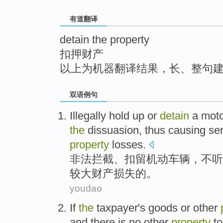
top
有道翻译
detain the property
扣押财产
以上为机器翻译结果，长、整句
双语例句
Illegally
hold up or
detain
a
moto
the
dissuasion
,
thus causing
se
property
losses
.
非法
拦截、
扣留
机动
车辆
，
不
听
较大
财产
损失
的。
youdao
If
the
taxpayer
's
goods
or
other
and
there is
no
other
property
t