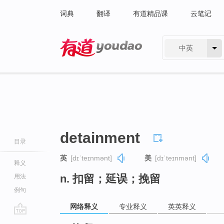
词典
翻译
有道精品课
云笔记
中英
有道 - 网易旗下搜索
detainment
目录
英
[dɪˈteɪnmənt]
美
[dɪˈteɪnmənt]
释义
n. 扣留；延误；挽留
用法
例句
网络释义
专业释义
英英释义
go