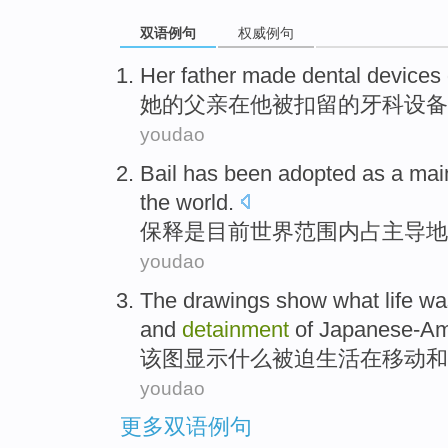
双语例句
权威例句
Her
father made
dental
devices
她
的
父亲
在
他
被扣留
的
牙科
设备
youdao
Bail has
been
adopted as a ma
the
world
.
保释
是
目前世界范围内占主导地
youdao
The drawings
show
what
life
was
and
detainment
of Japanese-Am
该图
显示
什么
被迫
生活
在
移动
和
youdao
更多双语例句