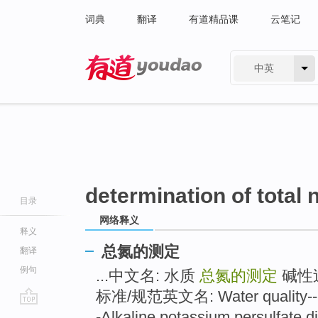
词典
翻译
有道精品课
云笔记
中英
有道 - 网易旗下搜索
determination of total 
目录
网络释义
释义
总氮的测定
翻译
例句
...中文名: 水质
总氮的测定
碱性
标准/规范英文名: Water quality--
go
-Alkaline potassium persulfate d