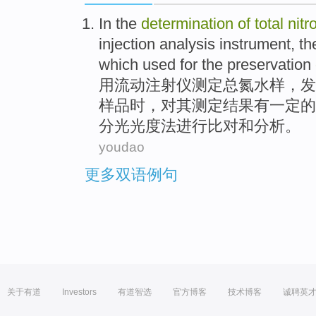
In
the
determination
of
total
nitr
injection
analysis
instrument
, t
which
used
for
the
preservation
用
流动
注射
仪
测定
总
氮
水样
，发
样品
时，
对
其
测定结果有一定的
分光光度法进行比对和
分析
。
youdao
更多双语例句
关于有道
Investors
有道智选
官方博客
技术博客
诚聘英