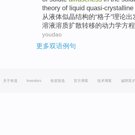
theory
of
liquid
quasi-crystalline
从
液体
似晶结构
的
“
格子
”
理论
出
溶液
溶质
扩散转移的
动力学
方程
youdao
更多双语例句
关于有道
Investors
有道智选
官方博客
技术博客
诚聘英