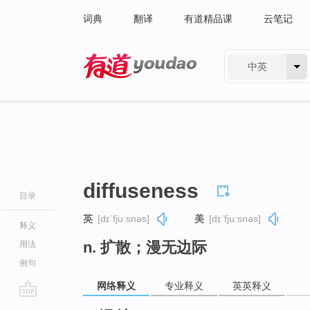
词典
翻译
有道精品课
云笔记
中英
有道 - 网易旗下搜索
diffuseness
目录
英
[dɪˈfjuːsnəs]
美
[dɪˈfjuːsnəs]
释义
n. 扩散；漫无边际
用法
例句
网络释义
专业释义
英英释义
go