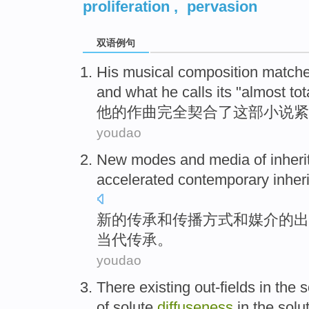
proliferation
,
pervasion
双语例句
His
musical composition match
and what he calls its "almost tot
他
的
作曲完全契合
了
这部
小说紧
youdao
New
modes
and
media
of
inher
accelerated
contemporary
inher
新的
传承
和
传播
方式
和
媒介
的
出
当代
传承。
youdao
There existing
out-fields
in the
s
of
solute
diffuseness
in the solu