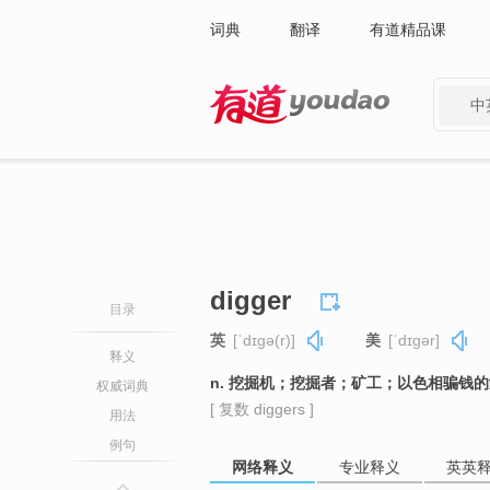
词典
翻译
有道精品课
中
有道 - 网易旗下搜索
digger
目录
英
[ˈdɪɡə(r)]
美
[ˈdɪɡər]
释义
n. 挖掘机；挖掘者；矿工；以色相骗钱
权威词典
[ 复数 diggers ]
用法
例句
网络释义
专业释义
英英