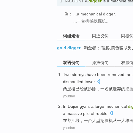
1.
N-COUNT
A
digger
is a machine th
例：
...a mechanical digger.
...一台机械挖掘机。
词组短语
同近义词
同根
gold digger
淘金者；[俚]以美色骗取
双语例句
原声例句
权威
Two
storeys
have
been
removed
, an
dismantled
tower
.
两
层楼
已经
被
拆除
，
一名
被遗弃
的
挖
youdao
In
Dujiangyan
,
a
large
mechanical
di
a
massive pile
of rubble
.
在
都江堰
，
一
台
大型
挖掘机
从
一
大堆
youdao