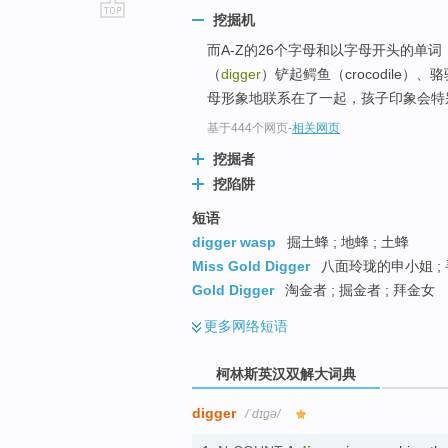
挖掘机
go
而A-Z的26个字母和以字母开头的单
top
（
digger
）铲起鳄鱼（crocodile）
母形象地联系在了一起，孩子印象会特
基于444个网页
-
相关网页
挖掘者
挖陷阱
短语
digger wasp
掘土蜂 ; 地蜂 ; 土蜂
Miss Gold Digger
八面玲珑的申小姐 ; 
Gold Digger
淘金者 ; 掘金者 ; 拜金女
更多
网络短语
柯林斯英汉双解大词典
digger
/ˈdɪɡə/