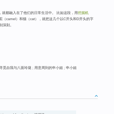
词，就都融入在了他们的日常生活中。 比如这段，用
挖掘机
、骆驼（camel）和猫（cat），就把这几个以C开头和D开头的字
别深刻。
寻觅自我与八面玲珑 ; 用意周到的申小姐 ; 申小姐