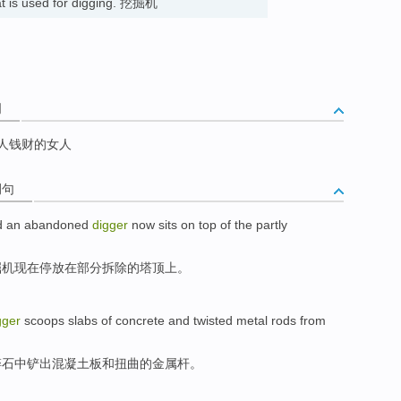
at is used for digging. 挖掘机
词
男人钱财的女人
例句
d
an
abandoned
digger
now
sits
on
top
of the
partly
掘机
现在
停放
在
部分
拆除
的塔顶上。
gger
scoops slabs
of
concrete
and
twisted
metal
rods
from
碎石中铲出
混凝土
板
和
扭曲
的
金属
杆
。