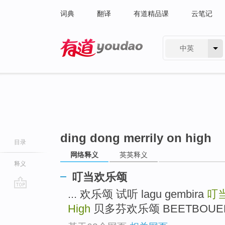
词典
翻译
有道精品课
云笔记
中英
有道 - 网易旗下搜索
ding dong merrily on high
目录
网络释义
英英释义
释义
叮当欢乐颂
... 欢乐颂 试听 lagu gembira
叮
go
top
High
贝多芬欢乐颂 BEETBOUEN G